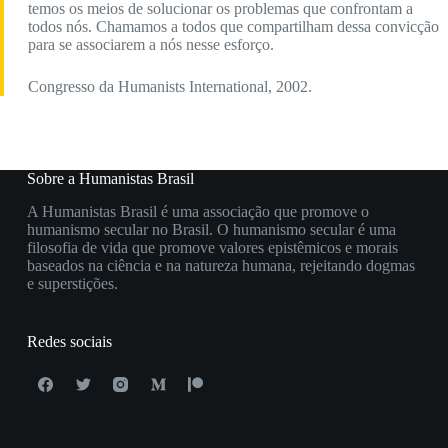
temos os meios de solucionar os problemas que confrontam a
todos nós. Chamamos a todos que compartilham dessa convicção
para se associarem a nós nesse esforço.
Congresso da Humanists International, 2002.
Sobre a Humanistas Brasil
A Humanistas Brasil é uma associação que promove o
humanismo secular no Brasil. O humanismo secular é uma
filosofia de vida que promove valores epistêmicos e morais
baseados na ciência e na natureza humana, rejeitando dogmas
e superstições.
Redes sociais